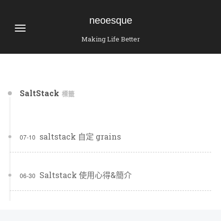
neoesque
Making Life Better
SaltStack
標籤
saltstack 自定 grains
07-10
Saltstack 使用心得&簡介
06-30