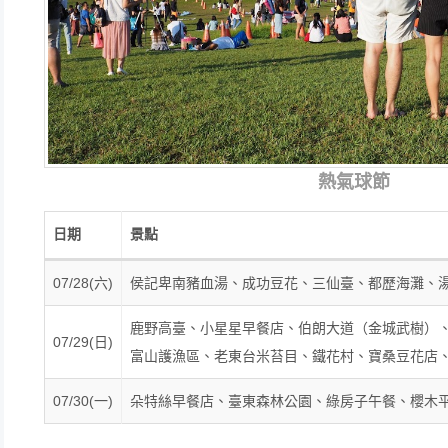
熱氣球節
日期
景點
07/28(六)
侯記卑南豬血湯、成功豆花、三仙臺、都歷海灘、
鹿野高臺、小星星早餐店、伯朗大道（金城武樹）
07/29(日)
富山護漁區、老東台米苔目、鐵花村、寶桑豆花店
07/30(一)
朵特絲早餐店、臺東森林公園、綠房子午餐、櫻木