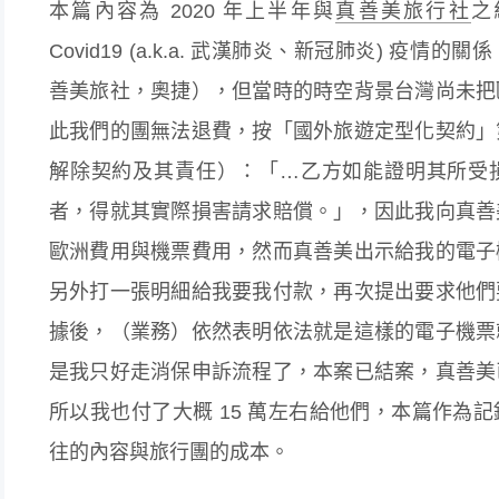
本篇內容為 2020 年上半年與
真善美旅行社
之
Covid19 (a.k.a. 武漢肺炎、新冠肺炎) 疫
善美旅社，奧捷），但當時的時空背景台灣尚未把
此我們的團無法退費，按「國外旅遊定型化契約」
解除契約及其責任）：「…乙方如能證明其所受
者，得就其實際損害請求賠償。」，因此我向真善
歐洲費用與機票費用，然而真善美出示給我的電子
另外打一張明細給我要我付款，再次提出要求他們
據後，（業務）依然表明依法就是這樣的電子機票
是我只好走消保申訴流程了，本案已結案，真善美
所以我也付了大概 15 萬左右給他們，本篇作為
往的內容與旅行團的成本。