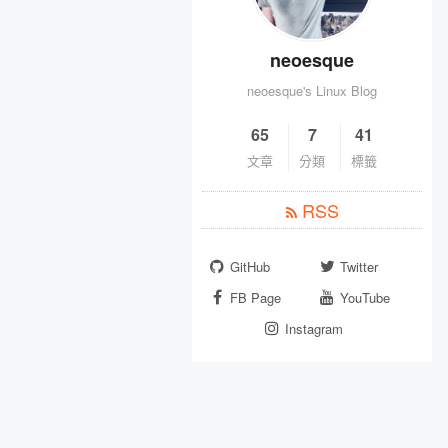
neoesque
neoesque's Linux Blog
65
7
41
文章
分類
標籤
RSS
GitHub
Twitter
FB Page
YouTube
Instagram