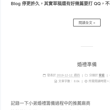
Blog 停更許久，其實草稿還有好幾篇要打 QQ，
閱讀全文 »
婚禮準備
發表於
2019-12-12, 週四
|
分類於
家庭
|
文章字數：
8.6k
|
所需閱讀時間 ≈
記錄一下小弟婚禮籌備過程中的推薦廠商