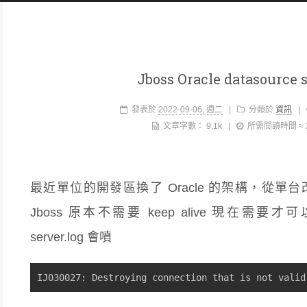
Jboss Oracle datasource 
發表於
2022-09-06, 週二
|
分類於
資訊
|
文章字數：
9.1k
|
所需閱讀時間 ≈
最近單位的開發區換了 Oracle 的架構，從單台
Jboss 原本不需要 keep alive 現在需要才可
server.log 會噴