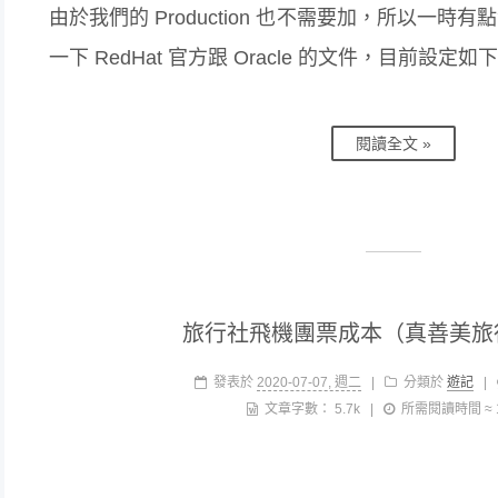
由於我們的 Production 也不需要加，所以一
一下 RedHat 官方跟 Oracle 的文件，目前設定
閱讀全文 »
旅行社飛機團票成本（真善美旅
發表於
2020-07-07, 週二
|
分類於
遊記
|
文章字數：
5.7k
|
所需閱讀時間 ≈